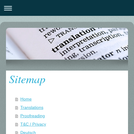
Sitemap
Home
Translations
Proofreading
T&C / Privacy
Deutsch